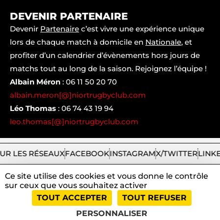
DEVENIR PARTENAIRE
Devenir
Partenaire
c’est vivre une expérience unique
lors de chaque match à domicile en
Nationale
, et
profiter d’un calendrier d’évènements hors jours de
matchs tout au long de la saison. Rejoignez l’équipe !
Albain Méron
:
06 11 50 20 70
albain.meron[@]niortrugbyclub.com
Léo Thomas
:
06 74 43 19 94
leo.thomas[@]niortrugbyclub.com
UR LES RÉSEAUX
FACEBOOK
INSTAGRAM
X/TWITTER
LINK
Ce site utilise des cookies et vous donne le contrôle
sur ceux que vous souhaitez activer
2026
Niort
|
Mentions
|
Tous
|
TOUT ACCEPTER
TOUT REFUSER
Rugby
légales
droits
Club
et
réservés
PERSONNALISER