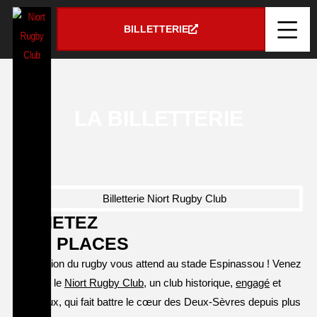
Panneau de gestion des cookies
BILLETTERIE
LA BILLETTERIE
ACHETEZ
VOS PLACES
La passion du rugby vous attend au stade Espinassou ! Venez
soutenir le
Niort Rugby Club
, un club historique,
engagé
et
ambitieux, qui fait battre le cœur des Deux-Sèvres depuis plus