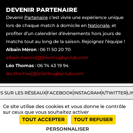
DEVENIR PARTENAIRE
Devenir
Partenaire
c’est vivre une expérience unique
lors de chaque match à domicile en
Nationale
, et
profiter d’un calendrier d’évènements hors jours de
matchs tout au long de la saison. Rejoignez l’équipe !
Albain Méron
:
06 11 50 20 70
albain.meron[@]niortrugbyclub.com
Léo Thomas
:
06 74 43 19 94
leo.thomas[@]niortrugbyclub.com
S SUR LES RÉSEAUX
FACEBOOK
INSTAGRAM
X/TWITTER
LI
Ce site utilise des cookies et vous donne le contrôle
sur ceux que vous souhaitez activer
2026
Niort
|
Mentions
|
Tous
|
TOUT ACCEPTER
TOUT REFUSER
Rugby
légales
droits
Club
et
réservés
PERSONNALISER