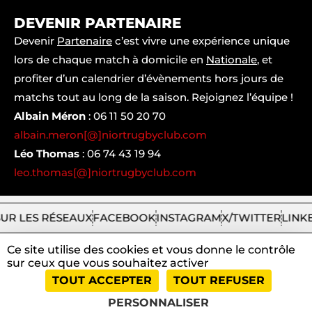
DEVENIR PARTENAIRE
Devenir
Partenaire
c’est vivre une expérience unique
lors de chaque match à domicile en
Nationale
, et
profiter d’un calendrier d’évènements hors jours de
matchs tout au long de la saison. Rejoignez l’équipe !
Albain Méron
:
06 11 50 20 70
albain.meron[@]niortrugbyclub.com
Léo Thomas
:
06 74 43 19 94
leo.thomas[@]niortrugbyclub.com
UR LES RÉSEAUX
FACEBOOK
INSTAGRAM
X/TWITTER
LINK
Ce site utilise des cookies et vous donne le contrôle
sur ceux que vous souhaitez activer
2026
Niort
|
Mentions
|
Tous
|
TOUT ACCEPTER
TOUT REFUSER
Rugby
légales
droits
Club
et
réservés
PERSONNALISER