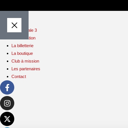
Abonnements 25/26
Accueil
Le club
La Fédérale 3
L’association
La billetterie
La boutique
Club à mission
Les partenaires
Contact