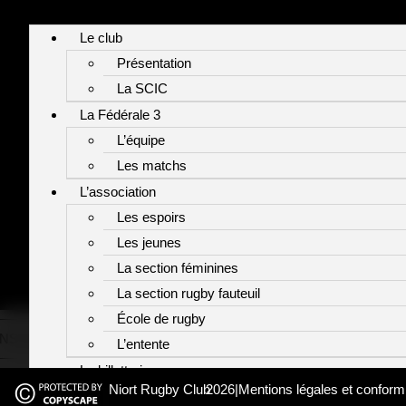
Le club
Présentation
La SCIC
La Fédérale 3
L’équipe
Les matchs
L’association
Les espoirs
Les jeunes
La section féminines
La section rugby fauteuil
École de rugby
STAGRAM
X/TWITTER
LINKEDIN
YOUTUBE
SUIVEZ-NOUS SUR L
L’entente
La billetterie
Niort Rugby Club
2026
|
Mentions légales et conform
Billets