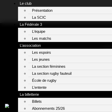
Panneau de gestion des cookies
Le club
RADIO FRA
Présentation
La SCIC
La Fédérale 3
L’équipe
Les matchs
L’association
LIE
Les espoirs
Les jeunes
La section féminines
La section rugby fauteuil
École de rugby
L’entente
La billetterie
Billets
Abonnements 25/26