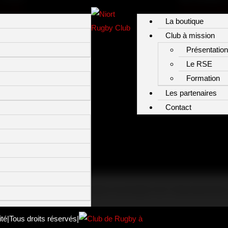
Accueil
leo.thomas[@]
La boutique
Le club
Club à mission
La Fédérale 3
Présentation
L’association
Le RSE
La billetterie
Formation
La boutique
Club à mission
Les partenaires
Les partenaires
Contact
Contact
ES RÉSEAUX
FACEBOOK
INSTAGRAM
X/TWITTER
LINKEDIN
YOU
ité
|
Tous droits réservés
|