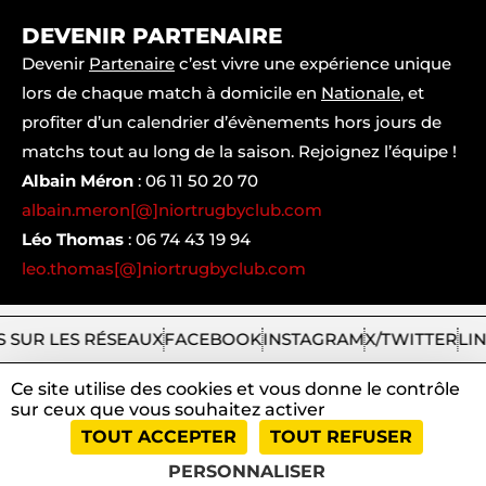
DEVENIR PARTENAIRE
Devenir
Partenaire
c’est vivre une expérience unique
lors de chaque match à domicile en
Nationale
, et
profiter d’un calendrier d’évènements hors jours de
matchs tout au long de la saison. Rejoignez l’équipe !
Albain Méron
:
06 11 50 20 70
albain.meron[@]niortrugbyclub.com
Léo Thomas
:
06 74 43 19 94
leo.thomas[@]niortrugbyclub.com
 SUR LES RÉSEAUX
FACEBOOK
INSTAGRAM
X/TWITTER
LI
Ce site utilise des cookies et vous donne le contrôle
sur ceux que vous souhaitez activer
2026
Niort
|
Mentions
|
Tous
|
TOUT ACCEPTER
TOUT REFUSER
Rugby
légales
droits
Club
et
réservés
PERSONNALISER