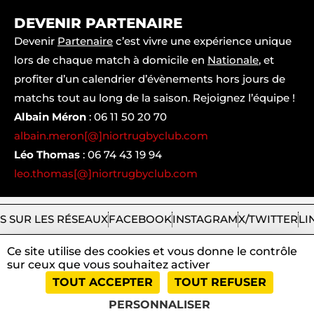
DEVENIR PARTENAIRE
Devenir
Partenaire
c’est vivre une expérience unique
lors de chaque match à domicile en
Nationale
, et
profiter d’un calendrier d’évènements hors jours de
matchs tout au long de la saison. Rejoignez l’équipe !
Albain Méron
:
06 11 50 20 70
albain.meron[@]niortrugbyclub.com
Léo Thomas
:
06 74 43 19 94
leo.thomas[@]niortrugbyclub.com
S SUR LES RÉSEAUX
FACEBOOK
INSTAGRAM
X/TWITTER
LI
Ce site utilise des cookies et vous donne le contrôle
sur ceux que vous souhaitez activer
2026
Niort
|
Mentions
|
Tous
|
TOUT ACCEPTER
TOUT REFUSER
Rugby
légales
droits
Club
et
réservés
PERSONNALISER