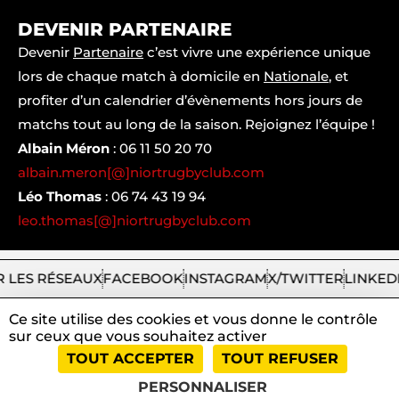
DEVENIR PARTENAIRE
Devenir
Partenaire
c’est vivre une expérience unique
lors de chaque match à domicile en
Nationale
, et
profiter d’un calendrier d’évènements hors jours de
matchs tout au long de la saison. Rejoignez l’équipe !
Albain Méron
:
06 11 50 20 70
albain.meron[@]niortrugbyclub.com
Léo Thomas
:
06 74 43 19 94
leo.thomas[@]niortrugbyclub.com
 LES RÉSEAUX
FACEBOOK
INSTAGRAM
X/TWITTER
LINKED
Ce site utilise des cookies et vous donne le contrôle
sur ceux que vous souhaitez activer
2026
Niort
|
Mentions
|
Tous
|
TOUT ACCEPTER
TOUT REFUSER
Rugby
légales
droits
Club
et
réservés
PERSONNALISER