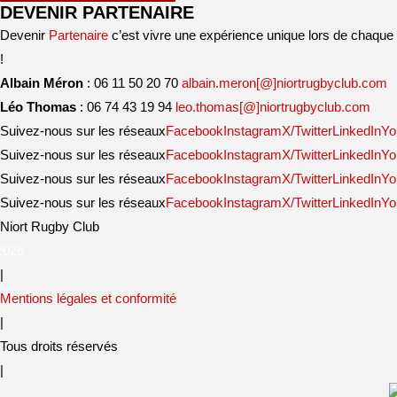
DEVENIR PARTENAIRE
Devenir
Partenaire
c’est vivre une expérience unique lors de chaque
!
Albain Méron
:
06 11 50 20 70
albain.meron[@]niortrugbyclub.com
Léo Thomas
:
06 74 43 19 94
leo.thomas[@]niortrugbyclub.com
Suivez-nous sur les réseaux
Facebook
Instagram
X/Twitter
LinkedIn
Yo
Suivez-nous sur les réseaux
Facebook
Instagram
X/Twitter
LinkedIn
Yo
Suivez-nous sur les réseaux
Facebook
Instagram
X/Twitter
LinkedIn
Yo
Suivez-nous sur les réseaux
Facebook
Instagram
X/Twitter
LinkedIn
Yo
Niort Rugby Club
2026
|
Mentions légales et conformité
|
Tous droits réservés
|