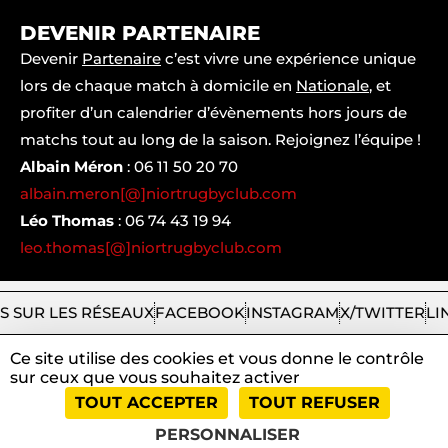
DEVENIR PARTENAIRE
Devenir
Partenaire
c’est vivre une expérience unique
lors de chaque match à domicile en
Nationale
, et
profiter d’un calendrier d’évènements hors jours de
matchs tout au long de la saison. Rejoignez l’équipe !
Albain Méron
:
06 11 50 20 70
albain.meron[@]niortrugbyclub.com
Léo Thomas
:
06 74 43 19 94
leo.thomas[@]niortrugbyclub.com
S SUR LES RÉSEAUX
FACEBOOK
INSTAGRAM
X/TWITTER
LI
Ce site utilise des cookies et vous donne le contrôle
sur ceux que vous souhaitez activer
2026
Niort
|
Mentions
|
Tous
|
TOUT ACCEPTER
TOUT REFUSER
Rugby
légales
droits
Club
et
réservés
PERSONNALISER