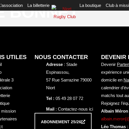
E BONNET
L’association
La billetterie
La boutique
Club à miss
NS UTILES
NOUS CONTACTER
DEVENIR
l
Adresse
: Stade
Devenir
Parten
b
Espinassou,
expérience uni
érale 3
57 Rue Sarrazine 79000
domicile en
Na
ciation
Niort
calendrier d’é
etterie
matchs tout au
Tel :
05 49 28 07 72
tique
Rejoignez l’équ
Mail
: Contactez-nous ici
 mission
Albain Méron
rtenaires
albain.meron[
ABONNEMENT 25/26
ct
Léo Thomas