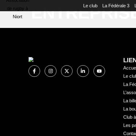
Panneau de gestion des cookies
ENTREPRIS
Le club
La Fédérale 3
LIE
Accuei
Le clu
La Féd
L’asso
La bill
La bou
Club à
Les pa
Conta