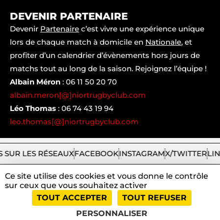
DEVENIR PARTENAIRE
Devenir
Partenaire
c’est vivre une expérience unique
lors de chaque match à domicile en
Nationale
, et
profiter d’un calendrier d’évènements hors jours de
matchs tout au long de la saison. Rejoignez l’équipe !
Albain Méron
:
06 11 50 20 70
albain.meron[@]niortrugbyclub.com
Léo Thomas
:
06 74 43 19 94
leo.thomas[@]niortrugbyclub.com
 SUR LES RÉSEAUX
FACEBOOK
INSTAGRAM
X/TWITTER
LI
Ce site utilise des cookies et vous donne le contrôle
sur ceux que vous souhaitez activer
2026
Niort
|
Mentions
|
Tous
|
TOUT ACCEPTER
TOUT REFUSER
Rugby
légales
droits
Club
et
réservés
PERSONNALISER