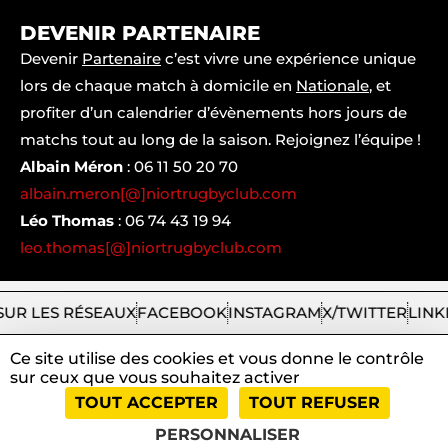
DEVENIR PARTENAIRE
Devenir
Partenaire
c’est vivre une expérience unique
lors de chaque match à domicile en
Nationale
, et
profiter d’un calendrier d’évènements hors jours de
matchs tout au long de la saison. Rejoignez l’équipe !
Albain Méron
:
06 11 50 20 70
albain.meron[@]niortrugbyclub.com
Léo Thomas
:
06 74 43 19 94
leo.thomas[@]niortrugbyclub.com
SUR LES RÉSEAUX
FACEBOOK
INSTAGRAM
X/TWITTER
LINK
Ce site utilise des cookies et vous donne le contrôle
sur ceux que vous souhaitez activer
2026
Niort
|
Mentions
|
Tous
|
TOUT ACCEPTER
TOUT REFUSER
Rugby
légales
droits
Club
et
réservés
PERSONNALISER