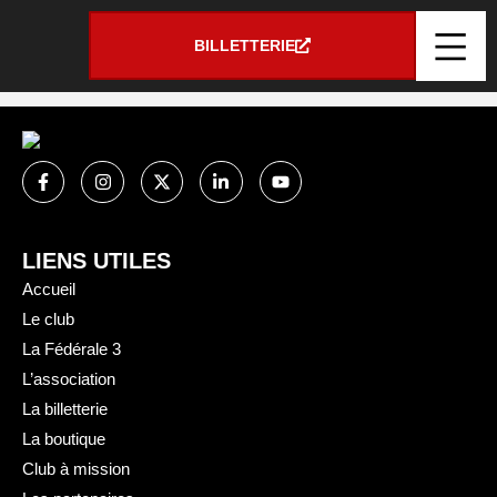
Panneau de gestion des cookies
AUBERGE DE LA
BILLETTERIE
ROUSSILLE
LIENS UTILES
Accueil
Le club
La Fédérale 3
L’association
La billetterie
La boutique
Club à mission