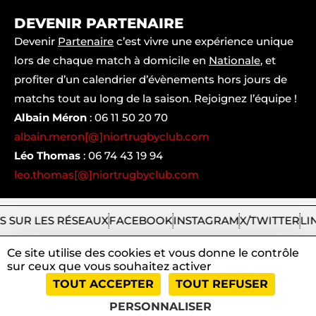
DEVENIR PARTENAIRE
Devenir
Partenaire
c’est vivre une expérience unique
lors de chaque match à domicile en
Nationale
, et
profiter d’un calendrier d’évènements hors jours de
matchs tout au long de la saison. Rejoignez l’équipe !
Albain Méron
:
06 11 50 20 70
albain.meron[@]niortrugbyclub.com
Léo Thomas
:
06 74 43 19 94
leo.thomas[@]niortrugbyclub.com
S SUR LES RÉSEAUX
FACEBOOK
INSTAGRAM
X/TWITTER
LI
Ce site utilise des cookies et vous donne le contrôle
sur ceux que vous souhaitez activer
2026
Niort
|
Mentions
|
Tous
|
TOUT ACCEPTER
TOUT REFUSER
Rugby
légales
droits
Club
et
réservés
PERSONNALISER