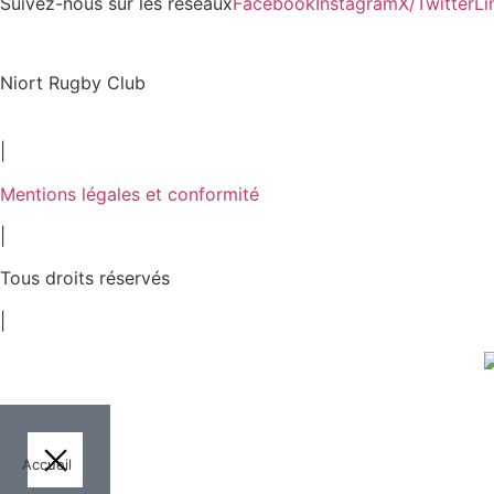
Suivez-nous sur les réseaux
Facebook
Instagram
X/Twitter
Li
Niort Rugby Club
2026
|
Mentions légales et conformité
|
Tous droits réservés
|
Accueil