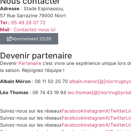
Nous contacter
Adresse
: Stade Espinassou,
57 Rue Sarrazine 79000 Niort
Tel :
05 49 28 07 72
Mail
: Contactez-nous ici
Abonnement 25/26
Devenir partenaire
Devenir
Partenaire
c’est vivre une expérience unique lors
la saison. Rejoignez l’équipe !
Albain Méron
:
06 11 50 20 70
albain.meron[@]niortrugby
Léo Thomas
:
06 74 43 19 94
leo.thomas[@]niortrugbycl
Suivez-nous sur les réseaux
Facebook
Instagram
X/Twitter
Li
Suivez-nous sur les réseaux
Facebook
Instagram
X/Twitter
Li
Suivez-nous sur les réseaux
Facebook
Instagram
X/Twitter
Li