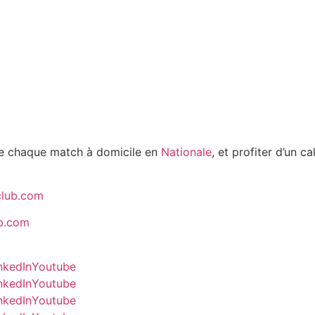
 de chaque match à domicile en
Nationale
, et profiter d’un 
club.com
ub.com
nkedIn
Youtube
nkedIn
Youtube
nkedIn
Youtube