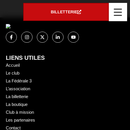
Panneau de gestion des cookies
JEAN DUTARTRE
BILLETTERIE
LIENS UTILES
Accueil
Le club
La Fédérale 3
L’association
La billetterie
La boutique
Club à mission
Les partenaires
Contact